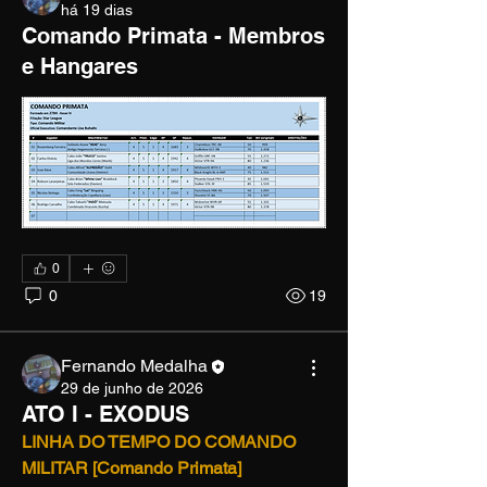
há 19 dias
Comando Primata - Membros
e Hangares
0
0
19
Fernando Medalha
29 de junho de 2026
ATO I - EXODUS
Informações
LINHA DO TEMPO DO COMANDO 
Bem-vindo ao grupo. Conecte-se com
MILITAR [Comando Primata]
outros membros, receba atualizações e