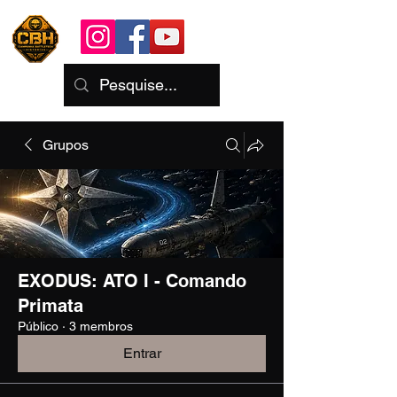
Grupos
EXODUS: ATO I - Comando
Primata
Público
·
3 membros
Entrar