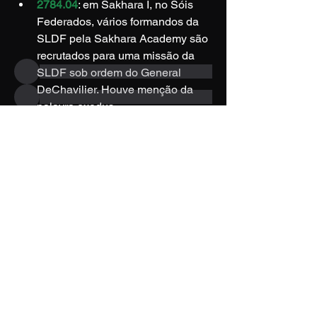
2784.04
: em Sakhara I, no Sóis 
compartilhe mídia.
Federados, vários formandos da 
SLDF pela Sakhara Academy são 
membros
recrutados para uma missão da 
SLDF sob ordem do General 
DeChavilier. Houve menção da 
palavra exodus.
2784.06
: em Axton, na 
Confederação Capellana, os 
Ver todos os membros (3)
formandos auxiliam no resgate do 
batalhão The Bears da SLDF, 
impedido pelos seus ex-aliados, 
The Lions e The Tigers, de se 
juntarem ao Plano de Kerensky.
2784.09
: em Kesai IV, no 
campbthist@gmail.com
Combinado Draconis, os 
formandos auxiliam a McKinnon´s 
Campanha Battletech Histórias© - criado em
Company a impedir que 
10/06/2022
desertores da RWR se apoderem 
Orgulhosamente desenvolvido por
Rosemberg A. F.