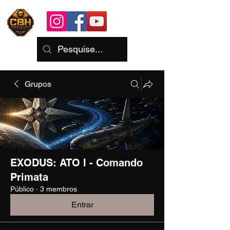
Grupos
EXODUS: ATO I - Comando
Primata
Público
·
3 membros
Entrar