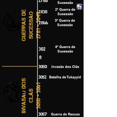
2786
Sucessão
2ª Guerra de
G
u
e
r
r
a
s
d
e
S
u
c
e
s
s
ã
2830
o
2781 - 3049
Sucessão
3ª Guerra de
2866
Sucessão
4ª Guerra de
302
Sucessão
8
3050
Invasão dos Clãs
3052
Batalha de Tukayyid
I
n
v
a
s
ã
o
d
o
s
C
l
ã
3050 - 3061
s
3057
Guerra de Recusa