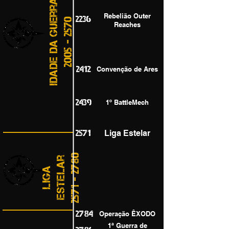
Idade da Guerra
Rebelião Outer
2236
2005 - 2570
Reaches
2412
Convenção de Ares
2439
1º BattleMech
2571
Liga Estelar
2571 - 2780
r
L
i
g
a
E
s
t
e
l
a
2784
Operação ÊXODO
1ª Guerra de