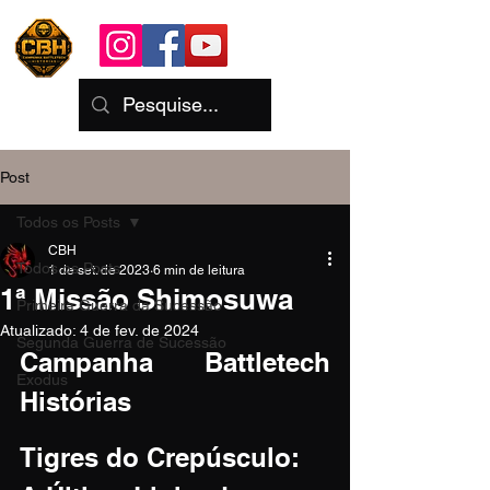
Post
Todos os Posts
CBH
Todos os Posts
1 de set. de 2023
6 min de leitura
1ª Missão Shimosuwa
Primeira Guerra da Sucessão
Atualizado:
4 de fev. de 2024
Segunda Guerra de Sucessão
Campanha Battletech 
Exodus
Histórias
Tigres do Crepúsculo: 