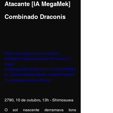
Atacante [IA MegaMek]
Combinado Draconis
https://soundcloud.com/campanha-
battletech-historias/capitulo-10-missao-1-
inicio?
si=d4aab415bc5e46f7a471172d7b79d6f1&u
tm_source=clipboard&utm_medium=text&ut
m_campaign=social_sharing
2790, 10 de outubro, 13h - Shimosuwa
O sol nascente derramava tons 