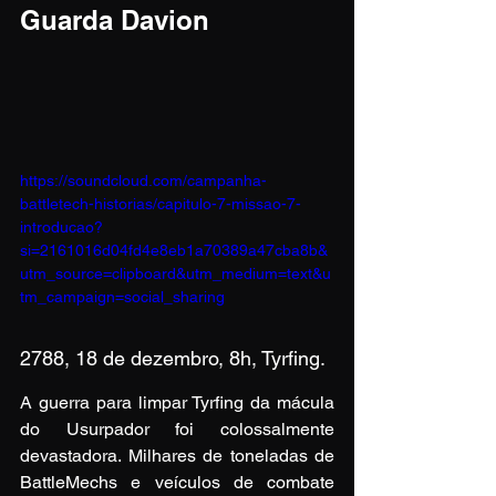
Guarda Davion
https://soundcloud.com/campanha-
battletech-historias/capitulo-7-missao-7-
introducao?
si=2161016d04fd4e8eb1a70389a47cba8b&
utm_source=clipboard&utm_medium=text&u
tm_campaign=social_sharing
2788, 18 de dezembro, 8h, Tyrfing.
A guerra para limpar Tyrfing da mácula 
do Usurpador foi colossalmente 
devastadora. Milhares de toneladas de 
BattleMechs e veículos de combate 