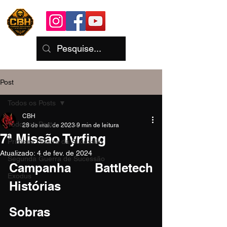
Post
Todos os Posts
CBH
Todos os Posts
28 de mai. de 2023
9 min de leitura
7ª Missão Tyrfing
Primeira Guerra da Sucessão
Atualizado:
4 de fev. de 2024
Segunda Guerra de Sucessão
Campanha Battletech 
Exodus
Histórias
Sobras