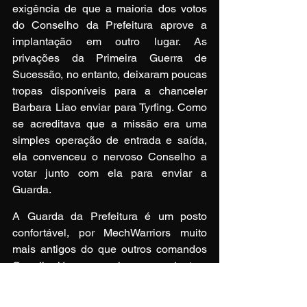
exigência de que a maioria dos votos 
do Conselho da Prefeitura aprove a 
implantação em outro lugar. As 
privações da Primeira Guerra de 
Sucessão, no entanto, deixaram poucas 
tropas disponíveis para a chanceler 
Barbara Liao enviar para Tyrfing. Como 
se acreditava que a missão era uma 
simples operação de entrada e saída, 
ela convenceu o nervoso Conselho a 
votar junto com ela para enviar a 
Guarda.
A Guarda da Prefeitura é um posto 
confortável, por MechWarriors muito 
mais antigos do que outros comandos 
Capella, já que aqueles que se juntam 
a suas fileiras desejam não deixá-los. 
Guardar a nobreza e os funcionários do 